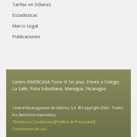
Tarifas en Dólares
Estadísticas
Marco Legal
Publicaciones
Centro INVERCASA Torre III 1er piso, Frente a Colegio
La Salle, Pista Suburbana, Managua, Nicaragua
Central Nicaragüense de Valores, S.A. © Copyright 2026 - Todos
los derechos reservados.
Términos y Condiciones
|
Política de Privacidad
|
Condiciones de uso